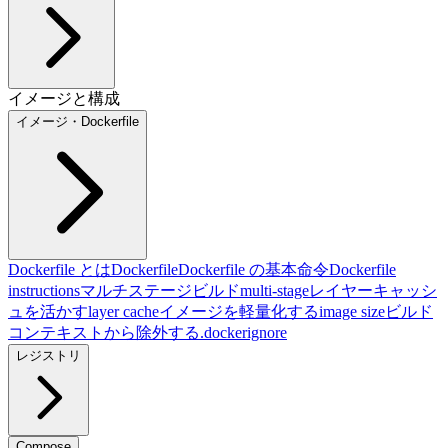
イメージと構成
イメージ・Dockerfile
Dockerfile とは
Dockerfile
Dockerfile の基本命令
Dockerfile
instructions
マルチステージビルド
multi-stage
レイヤーキャッシ
ュを活かす
layer cache
イメージを軽量化する
image size
ビルド
コンテキストから除外する
.dockerignore
レジストリ
Compose