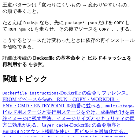
王道パターンは「変わりにくいもの → 変わりやすいもの」
の順で書くこと。
たとえば Node.js なら、先に
だけを
し
package*.json
COPY
て
を走らせ、その後でソースを
する。
RUN npm ci
COPY . .
こうするとソースだけ変わったときに依存の再インストール
を省略できる。
詳細は後続の
Dockerfile の基本命令
と
ビルドキャッシュを
再利用する
を参照。
関連トピック
-
Dockerfile の命令リファレンス。
Dockerfile instructions
FROM でベースを決め、RUN・COPY・WORKDIR・
ENV・CMD・ENTRYPOINT を順番に並べる。
-
multi-stage
ビルド用ステージと実行用ステージを分け、成果物だけを最
終イメージに残す手法。イメージサイズとセキュリティの両
方に効果がある。
-
Dockerfile の命令順序と
layer cache
BuildKit のマウント機能を使い、再ビルドを最短化する。