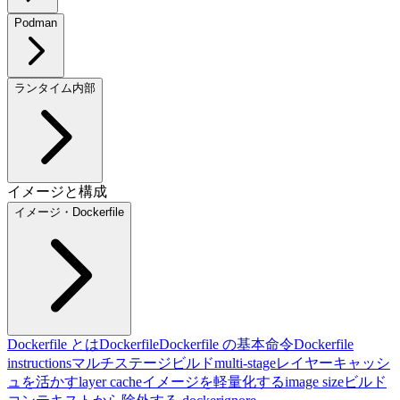
Podman
ランタイム内部
イメージと構成
イメージ・Dockerfile
Dockerfile とは
Dockerfile
Dockerfile の基本命令
Dockerfile
instructions
マルチステージビルド
multi-stage
レイヤーキャッシ
ュを活かす
layer cache
イメージを軽量化する
image size
ビルド