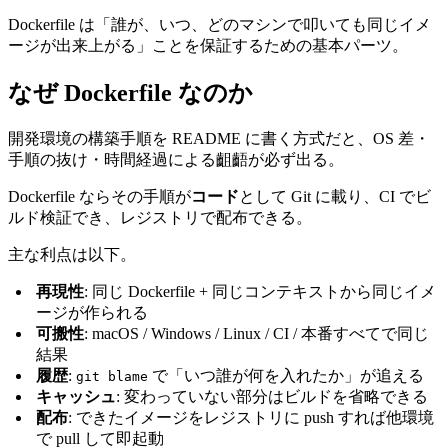
Dockerfile は「誰が、いつ、どのマシンで叩いても同じイメ
ージが出来上がる」ことを保証するための基本パーツ。
なぜ Dockerfile なのか
開発環境の構築手順を README に書く方式だと、OS 差・
手順の抜け・時間経過による齟齬が必ず出る。
Dockerfile ならその手順が
コード
として Git に載り、CI でビ
ルド検証でき、レジストリで配布できる。
主な利点は以下。
再現性
: 同じ Dockerfile + 同じコンテキストから同じイメ
ージが作られる
可搬性
: macOS / Windows / Linux / CI / 本番すべてで同じ
結果
履歴
:
で「いつ誰が何を入れたか」が追える
git blame
キャッシュ
: 変わっていない部分はビルドを省略できる
配布
: できたイメージをレジストリに push すれば他環境
で pull して即起動