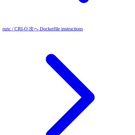
runc / CRI-O
次へ
Dockerfile instructions