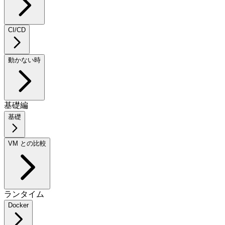
CI/CD
動かない時
基礎編
基礎
VM との比較
ランタイム
Docker