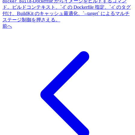
-
Dockerfile からイメージをビルドするコマン
docker build
ド。ビルドコンテキスト、`-f` の Dockerfile 指定、`-t` のタグ
付け、BuildKit のキャッシュ最適化、`--target` によるマルチ
ステージ制御を押さえる。
前へ