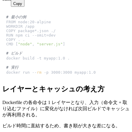
Copy
# 最小の例
FROM node:20-alpine

WORKDIR /app

COPY package*.json ./

RUN npm ci --omit=dev

COPY . .

CMD [
"node"
, 
"server.js"
]

# ビルド
docker build -t myapp:1.0 .

# 実行
docker run --
rm
 -p 3000:3000 myapp:1.0
レイヤーとキャッシュの考え方
Dockerfile の各命令は 1 レイヤーとなり、入力（命令文 + 取
り込むファイル）に変化がなければ次回ビルドでキャッシュ
が再利用される。
ビルド時間に直結するため、書き順が大きな差になる。