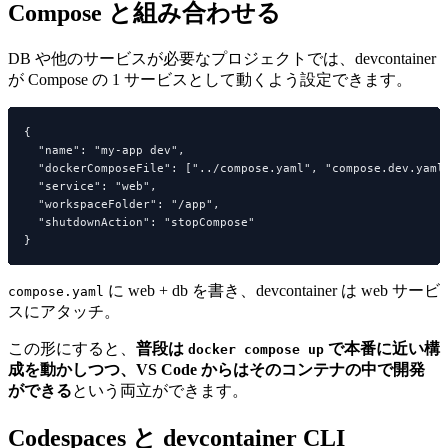
Compose と組み合わせる
DB や他のサービスが必要なプロジェクトでは、devcontainer
が Compose の 1 サービスとして動くよう設定できます。
{

  "name": "my-app dev",

  "dockerComposeFile": ["../compose.yaml", "compose.dev.yaml"
  "service": "web",

  "workspaceFolder": "/app",

  "shutdownAction": "stopCompose"

に web + db を書き、devcontainer は web サービ
compose.yaml
スにアタッチ。
この形にすると、
普段は
で本番に近い構
docker compose up
成を動かしつつ、VS Code からはそのコンテナの中で開発
ができる
という両立ができます。
Codespaces と devcontainer CLI