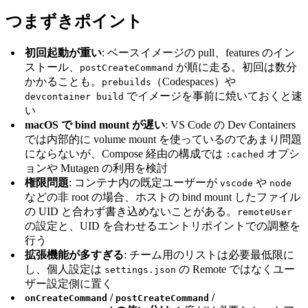
つまずきポイント
初回起動が重い
: ベースイメージの pull、features のイン
ストール、
が順に走る。初回は数分
postCreateCommand
かかることも。
（Codespaces）や
prebuilds
でイメージを事前に焼いておくと速
devcontainer build
い
macOS で bind mount が遅い
: VS Code の Dev Containers
では内部的に volume mount を使っているのであまり問題
にならないが、Compose 経由の構成では
オプシ
:cached
ョンや Mutagen の利用を検討
権限問題
: コンテナ内の既定ユーザーが
や
vscode
node
などの非 root の場合、ホストの bind mount したファイル
の UID と合わず書き込めないことがある。
remoteUser
の設定と、UID を合わせるエントリポイントでの調整を
行う
拡張機能が多すぎる
: チーム用のリストは必要最低限に
し、個人設定は
の Remote ではなくユー
settings.json
ザー設定側に置く
/
/
onCreateCommand
postCreateCommand