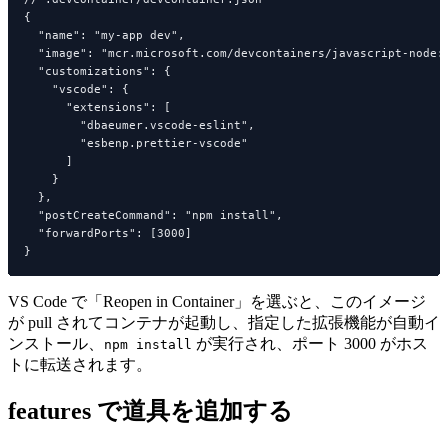
{

  "name": "my-app dev",

  "image": "mcr.microsoft.com/devcontainers/javascript-node:2
  "customizations": {

    "vscode": {

      "extensions": [

        "dbaeumer.vscode-eslint",

        "esbenp.prettier-vscode"

      ]

    }

  },

  "postCreateCommand": "npm install",

  "forwardPorts": [3000]

VS Code で「Reopen in Container」を選ぶと、このイメージ
が pull されてコンテナが起動し、指定した拡張機能が自動イ
ンストール、
が実行され、ポート 3000 がホス
npm install
トに転送されます。
features で道具を追加する