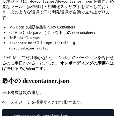
リポジトリに
を置き、必
.devcontainer/devcontainer.json
要なツール・拡張機能・初期化スクリプトを宣言しておく
と、次のような環境で同じ開発環境が自動で立ち上がりま
す。
VS Code の拡張機能 "Dev Containers"
GitHub Codespaces（クラウド上の devcontainer）
JetBrains Gateway
CLI（
devcontainer
npm install -g
）
@devcontainers/cli
「M1 Mac でだけ動かない」「Node.js のバージョンを合わせ
るのに半日かかる」といった、
オンボーディングの摩擦
をほ
ぼ消せるのが価値です。
最小の devcontainer.json
最小構成は次の通り。
ベースイメージを指定するだけで動きます。
// .devcontainer/devcontainer.json
