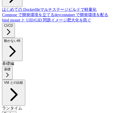
はじめての Dockerfile
マルチステージビルドで軽量化
Compose で開発環境を立てる
devcontainer で開発環境を配る
bind mount と UID/GID 問題
イメージ肥大化を防ぐ
CI/CD
動かない時
基礎編
基礎
VM との比較
ランタイム