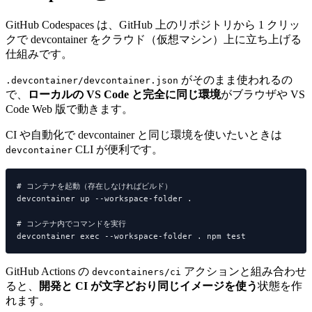
GitHub Codespaces は、GitHub 上のリポジトリから 1 クリッ
クで devcontainer をクラウド（仮想マシン）上に立ち上げる
仕組みです。
がそのまま使われるの
.devcontainer/devcontainer.json
で、
ローカルの VS Code と完全に同じ環境
がブラウザや VS
Code Web 版で動きます。
CI や自動化で devcontainer と同じ環境を使いたいときは
CLI が便利です。
devcontainer
# コンテナを起動（存在しなければビルド）

devcontainer up --workspace-folder .

# コンテナ内でコマンドを実行

GitHub Actions の
アクションと組み合わせ
devcontainers/ci
ると、
開発と CI が文字どおり同じイメージを使う
状態を作
れます。