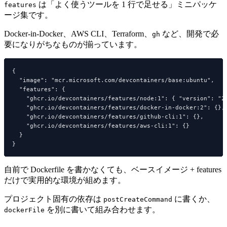
は「よく使うツールを 1 行で足せる」ミニパッケ
features
ージ集です。
Docker-in-Docker、AWS CLI、Terraform、
など、開発で必
gh
要になりがちなものが揃っています。
{

  "image": "mcr.microsoft.com/devcontainers/base:ubuntu",

  "features": {

    "ghcr.io/devcontainers/features/node:1": { "version": "20
    "ghcr.io/devcontainers/features/docker-in-docker:2": {},

    "ghcr.io/devcontainers/features/github-cli:1": {},

    "ghcr.io/devcontainers/features/aws-cli:1": {}

  }

自前で Dockerfile を書かなくても、ベースイメージ + features
だけで実用的な環境が組めます。
プロジェクト固有の依存は
に書くか、
postCreateCommand
を別に書いて組み合わせます。
dockerFile