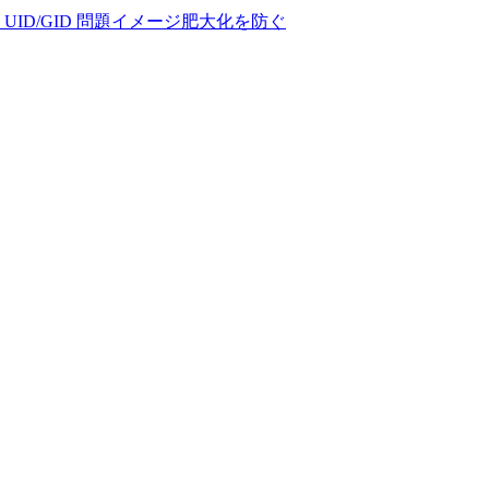
 と UID/GID 問題
イメージ肥大化を防ぐ