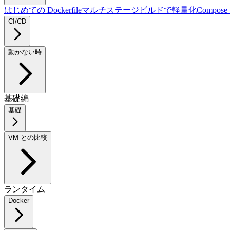
はじめての Dockerfile
マルチステージビルドで軽量化
Compo
CI/CD
動かない時
基礎編
基礎
VM との比較
ランタイム
Docker