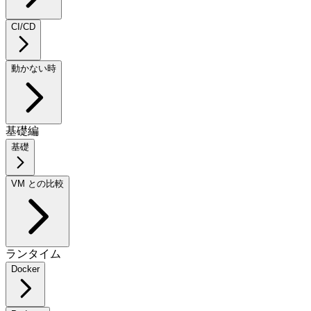
CI/CD
動かない時
基礎編
基礎
VM との比較
ランタイム
Docker