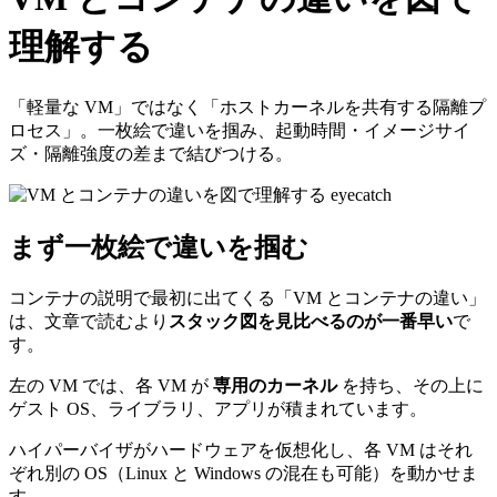
理解する
「軽量な VM」ではなく「ホストカーネルを共有する隔離プ
ロセス」。一枚絵で違いを掴み、起動時間・イメージサイ
ズ・隔離強度の差まで結びつける。
まず一枚絵で違いを掴む
コンテナの説明で最初に出てくる「VM とコンテナの違い」
は、文章で読むより
スタック図を見比べるのが一番早い
で
す。
左の VM では、各 VM が
専用のカーネル
を持ち、その上に
ゲスト OS、ライブラリ、アプリが積まれています。
ハイパーバイザがハードウェアを仮想化し、各 VM はそれ
ぞれ別の OS（Linux と Windows の混在も可能）を動かせま
す。