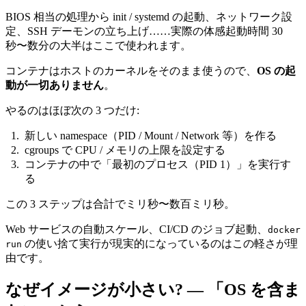
BIOS 相当の処理から init / systemd の起動、ネットワーク設
定、SSH デーモンの立ち上げ……実際の体感起動時間 30
秒〜数分の大半はここで使われます。
コンテナはホストのカーネルをそのまま使うので、
OS の起
動が一切ありません
。
やるのはほぼ次の 3 つだけ:
新しい namespace（PID / Mount / Network 等）を作る
cgroups で CPU / メモリの上限を設定する
コンテナの中で「最初のプロセス（PID 1）」を実行す
る
この 3 ステップは合計でミリ秒〜数百ミリ秒。
Web サービスの自動スケール、CI/CD のジョブ起動、
docker
の使い捨て実行が現実的になっているのはこの軽さが理
run
由です。
なぜイメージが小さい? — 「OS を含ま