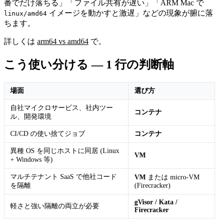
番でだけ落ちる」「ファイル共有が遅い」「ARM Mac で
イメージを動かすと激遅」などの現象が腑に落
linux/amd64
ちます。
詳しくは
arm64 vs amd64
で。
こう使い分ける — 1 行の判断軸
場面
選び方
自社マイクロサービス、社内ツー
コンテナ
ル、開発環境
CI/CD の使い捨てジョブ
コンテナ
異種 OS を同じホストに同居 (Linux
VM
+ Windows 等)
マルチテナント SaaS で他社コード
VM
または micro-VM
を隔離
(Firecracker)
gVisor / Kata /
軽さと強い隔離の両立が必要
Firecracker