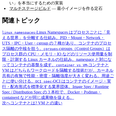
い」を本当にするための実装
マルチステージビルド
— 最小イメージを作る定石
関連トピック
-
Linux Namespaces はプロセスごとに「見
linux namespaces
える世界」を分離する仕組み。PID・Mount・Network・
UTS・IPC・User・cgroup の 7 種があり、コンテナのプロセ
ス隔離の中核を担う。
-
cgroups（Control Groups）は
cgroups
プロセス群の CPU・メモリ・IO などのリソース使用量を制
限・計測する Linux カーネルの仕組み。namespace と対にな
ってコンテナの基盤を成す。
-
コンテナと
container vs VM
VM はどちらもワークロードを隔離する技術だが、カーネル
共有の有無で性能・密度・隔離強度が大きく変わる。用途ご
とに使い分ける。
-
OCI はコンテナのイメージ・実
OCI spec
行・配布形式を標準化する業界団体。Image Spec / Runtime
Spec / Distribution Spec の 3 本柱で、Docker・Podman・
containerd などが同じ成果物を扱える。
次へ
コンテナとは? VM との違い