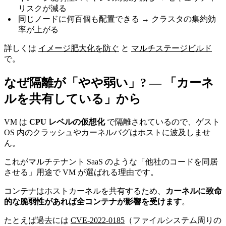
リスクが減る
同じノードに何百個も配置できる → クラスタの集約効
率が上がる
詳しくは
イメージ肥大化を防ぐ
と
マルチステージビルド
で。
なぜ隔離が「やや弱い」? — 「カーネ
ルを共有している」から
VM は
CPU レベルの仮想化
で隔離されているので、ゲスト
OS 内のクラッシュやカーネルバグはホストに波及しませ
ん。
これがマルチテナント SaaS のような「他社のコードを同居
させる」用途で VM が選ばれる理由です。
コンテナはホストカーネルを共有するため、
カーネルに致命
的な脆弱性があれば全コンテナが影響を受けます
。
たとえば過去には
CVE-2022-0185
（ファイルシステム周りの