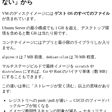
ない」から
VM のディスクイメージには
ゲスト OS のすべてのファイル
が含まれています。
Ubuntu Server の最小構成でも 1 GB を超え、デスクトップ環
境を含めると数 GB は当たり前です。
コンテナイメージにはアプリと最小限のライブラリしか入り
ません。
は 7 MB 前後、
は 70 MB 程度。
alpine:3
debian:slim
マルチステージビルドで最終イメージを
や
scratch
にすれば、Go や Rust のバイナリ単体（数 MB）
distroless
にすることもできます。
この違いは単に「ストレージが安く済む」以上の意味があり
ます:
レジストリへの push / pull が速い → CI/CD のフィードバ
ックループが短くなる
イメージ脆弱性スキャンの対象が減る → セキュリティ