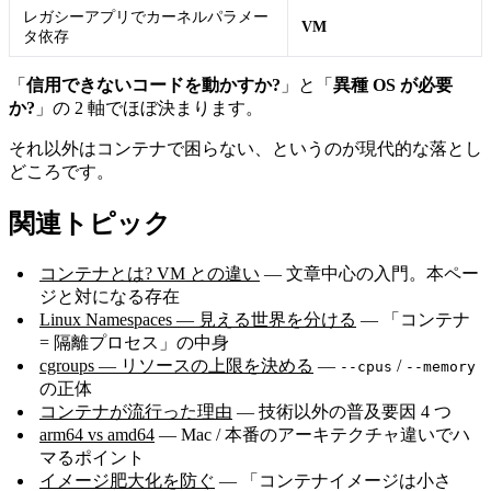
レガシーアプリでカーネルパラメー
VM
タ依存
「
信用できないコードを動かすか?
」と「
異種 OS が必要
か?
」の 2 軸でほぼ決まります。
それ以外はコンテナで困らない、というのが現代的な落とし
どころです。
関連トピック
コンテナとは? VM との違い
— 文章中心の入門。本ペー
ジと対になる存在
Linux Namespaces — 見える世界を分ける
— 「コンテナ
= 隔離プロセス」の中身
cgroups — リソースの上限を決める
—
/
--cpus
--memory
の正体
コンテナが流行った理由
— 技術以外の普及要因 4 つ
arm64 vs amd64
— Mac / 本番のアーキテクチャ違いでハ
マるポイント
イメージ肥大化を防ぐ
— 「コンテナイメージは小さ