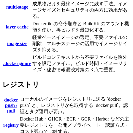
成果物だけを最終イメージに残す手法。イメ
multi-stage
ージサイズとセキュリティの両方に効果があ
る。
Dockerfile の命令順序と BuildKit のマウント機
layer cache
能を使い、再ビルドを最短化する。
軽量ベースイメージの選定、不要ファイルの
image size
削除、マルチステージの活用でイメージサイ
ズを抑える。
ビルドコンテキストから不要ファイルを除外
.dockerignore
する設定ファイル。ビルド時間・イメージサ
イズ・秘密情報漏洩対策の 3 点で重要。
レジストリ
ローカルのイメージをレジストリに送る `docker
docker
push /
push` と、レジストリから取得する `docker pull`。認
pull
証とタグ運用が要点。
Docker Hub・GHCR・ECR・GCR・Harbor などの主
registry
要レジストリを、公開／プライベート・認証方式・
コスト観点で比較する。