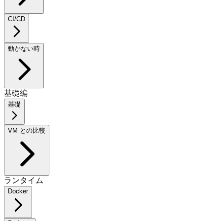
CI/CD
動かない時
基礎編
基礎
VM との比較
ランタイム
Docker