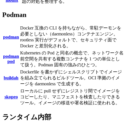
mount
題の対処を整理する。
Podman
Docker 互換の CLI を持ちながら、常駐デーモンを
必要としない（daemonless）コンテナエンジン。
podman
rootless 実行がデフォルトで、セキュリティ面で
Docker と差別化される。
Kubernetes の Pod と同名の概念で、ネットワーク名
podman
前空間を共有する複数コンテナを 1 つの単位とし
pod
て扱う。Podman 固有の強みのひとつ。
Dockerfile を書かずにシェルスクリプトでイメージ
buildah
を組み立てられるビルドツール。OCI 準拠のイメ
ージを daemonless で生成する。
ローカルに pull せずにレジストリ間でイメージを
skopeo
コピーしたり、マニフェストを検査したりできる
ツール。イメージの移送や署名検証に使われる。
ランタイム内部