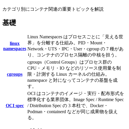
カテゴリ別にコンテナ関連の重要トピックを解説
基礎
Linux Namespaces はプロセスごとに「見える世
界」を分離する仕組み。PID・Mount・
linux
namespaces
Network・UTS・IPC・User・cgroup の 7 種があ
り、コンテナのプロセス隔離の中核を担う。
cgroups（Control Groups）はプロセス群の
CPU・メモリ・IO などのリソース使用量を制
cgroups
限・計測する Linux カーネルの仕組み。
namespace と対になってコンテナの基盤を成
す。
OCI はコンテナのイメージ・実行・配布形式を
標準化する業界団体。Image Spec / Runtime Spec
OCI spec
/ Distribution Spec の 3 本柱で、Docker・
Podman・containerd などが同じ成果物を扱え
る。