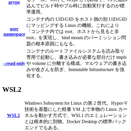
grype
込んでビルド時やプル時に自動実行するのが標
準運用。
コンテナ内の UID/GID をホスト側の別 UID/GID
にマッピングする Linux の機能。これにより
user
「コンテナ内では root、ホストから見ると非
namespace
root」を実現し、bind mount のパーミッション問
題の根本原因にもなる。
コンテナのルートファイルシステムを読み取り
専用で起動し、書き込みが必要な部分だけ tmpfs
--read-only
や volume に分離する構成。マルウェアの書き込
みや改ざんを防ぎ、Immutable Infrastructure を強
化する。
WSL2
Windows Subsystem for Linux の第 2 世代。Hyper-V
技術を基盤にした軽量 VM 上で本物の Linux カー
WSL2
ネルを動かす方式で、WSL1 のエミュレーション
とは根本的に別物。Docker Desktop の標準バック
エンドでもある。