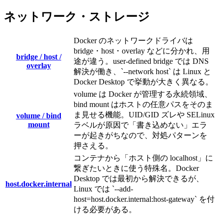
ネットワーク・ストレージ
Docker のネットワークドライバは
bridge・host・overlay などに分かれ、用
bridge / host /
途が違う。user-defined bridge では DNS
overlay
解決が働き、`--network host` は Linux と
Docker Desktop で挙動が大きく異なる。
volume は Docker が管理する永続領域、
bind mount はホストの任意パスをそのま
ま見せる機能。UID/GID ズレや SELinux
volume / bind
mount
ラベルが原因で「書き込めない」エラ
ーが起きがちなので、対処パターンを
押さえる。
コンテナから「ホスト側の localhost」に
繋ぎたいときに使う特殊名。Docker
Desktop では最初から解決できるが、
host.docker.internal
Linux では `--add-
host=host.docker.internal:host-gateway` を付
ける必要がある。