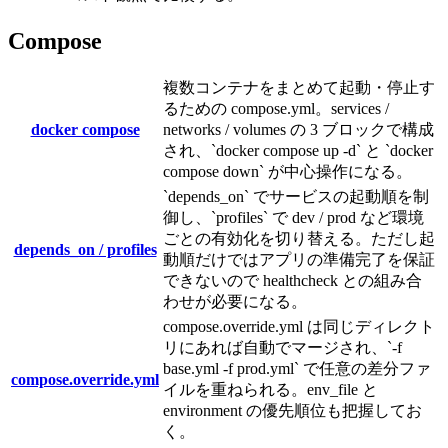
Compose
複数コンテナをまとめて起動・停止す
るための compose.yml。services /
docker compose
networks / volumes の 3 ブロックで構成
され、`docker compose up -d` と `docker
compose down` が中心操作になる。
`depends_on` でサービスの起動順を制
御し、`profiles` で dev / prod など環境
ごとの有効化を切り替える。ただし起
depends_on / profiles
動順だけではアプリの準備完了を保証
できないので healthcheck との組み合
わせが必要になる。
compose.override.yml は同じディレクト
リにあれば自動でマージされ、`-f
base.yml -f prod.yml` で任意の差分ファ
compose.override.yml
イルを重ねられる。env_file と
environment の優先順位も把握してお
く。