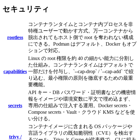
セキュリティ
コンテナランタイムとコンテナ内プロセスを非
特権ユーザーで動かす方式。万一コンテナから
rootless
脱出されてもホスト側で root を奪われない構成
にできる。Podman はデフォルト、Docker もオプ
ションで対応。
Linux の root 権限を約 40 の細かい能力に分割し
た仕組み。コンテナランタイムはデフォルトで
capabilities
一部だけを付与し、`--cap-drop` / `--cap-add` で絞
り込む。最小権限の原則を徹底するための最重
要機能。
API キー・DB パスワード・証明書などの機密情
報をイメージや環境変数に平文で埋め込まず、
secrets
専用の仕組みで注入する運用。Docker secrets・
Compose secrets・Vault・クラウド KMS などを使
い分ける。
コンテナイメージに含まれる OS パッケージや
言語ライブラリの既知脆弱性（CVE）を検出す
trivy /
るツール。Trivy と Grype が代表格で、CI に組み