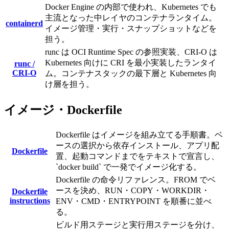
Docker Engine の内部で使われ、Kubernetes でも
主流となった中レイヤのコンテナランタイム。
containerd
イメージ管理・実行・スナップショットなどを
担う。
runc は OCI Runtime Spec の参照実装、CRI-O は
Kubernetes 向けに CRI を最小実装したランタイ
runc /
CRI-O
ム。コンテナスタックの最下層と Kubernetes 向
け層を担う。
イメージ・Dockerfile
Dockerfile はイメージを組み立てる手順書。ベ
ースの選択から依存インストール、アプリ配
Dockerfile
置、起動コマンドまでをテキストで宣言し、
`docker build` で一発でイメージ化する。
Dockerfile の命令リファレンス。FROM でベ
ースを決め、RUN・COPY・WORKDIR・
Dockerfile
instructions
ENV・CMD・ENTRYPOINT を順番に並べ
る。
ビルド用ステージと実行用ステージを分け、