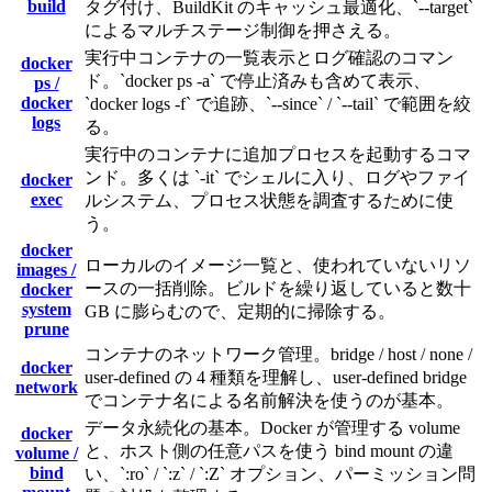
build
タグ付け、BuildKit のキャッシュ最適化、`--target`
によるマルチステージ制御を押さえる。
実行中コンテナの一覧表示とログ確認のコマン
docker
ド。`docker ps -a` で停止済みも含めて表示、
ps /
docker
`docker logs -f` で追跡、`--since` / `--tail` で範囲を絞
logs
る。
実行中のコンテナに追加プロセスを起動するコマ
ンド。多くは `-it` でシェルに入り、ログやファイ
docker
exec
ルシステム、プロセス状態を調査するために使
う。
docker
ローカルのイメージ一覧と、使われていないリソ
images /
ースの一括削除。ビルドを繰り返していると数十
docker
system
GB に膨らむので、定期的に掃除する。
prune
コンテナのネットワーク管理。bridge / host / none /
docker
user-defined の 4 種類を理解し、user-defined bridge
network
でコンテナ名による名前解決を使うのが基本。
データ永続化の基本。Docker が管理する volume
docker
と、ホスト側の任意パスを使う bind mount の違
volume /
bind
い、`:ro` / `:z` / `:Z` オプション、パーミッション問