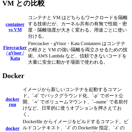
VM との比較
コンテナと VM はどちらもワークロードを隔離
する技術だが、カーネル共有の有無で性能・密
container
vs VM
度・隔離強度が大きく変わる。用途ごとに使い
分ける。
Firecracker・gVisor・Kata Containers はコンテナ
Firecracker
の軽さと VM の強い隔離を両立させるための技
/ gVisor /
術。AWS Lambda など、信頼できないコードを
Kata
大量に安全に動かす場面で使われる。
Docker
イメージから新しいコンテナを起動するコマン
ド。`-d` でバックグラウンド化、`-p` でポート公
docker
開、`-v` でボリュームマウント、`--name` で名前付
run
けなど、日常的に使うオプションを押さえてお
く。
Dockerfile からイメージをビルドするコマンド。ビ
ルドコンテキスト、`-f` の Dockerfile 指定、`-t` の
docker