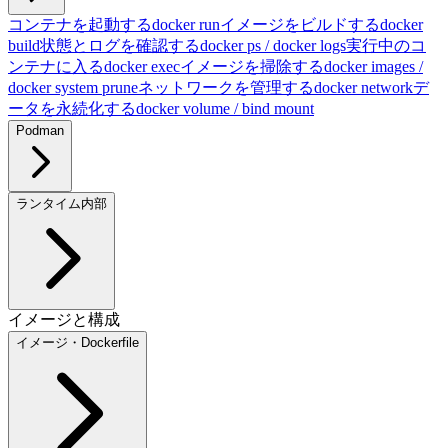
コンテナを起動する
docker run
イメージをビルドする
docker
build
状態とログを確認する
docker ps / docker logs
実行中のコ
ンテナに入る
docker exec
イメージを掃除する
docker images /
docker system prune
ネットワークを管理する
docker network
デ
ータを永続化する
docker volume / bind mount
Podman
ランタイム内部
イメージと構成
イメージ・Dockerfile