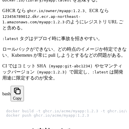
docker.io/library/myapp:latest
GHCR なら
、ECR なら
ghcr.io/owner/myapp:1.2.3
123456789012.dkr.ecr.ap-northeast-
のようにレジストリ URL ご
1.amazonaws.com/myapp:1.2.3
と含める。
タグはデプロイ時に事故を招きやすい。
:latest
ロールバックができない、どの時点のイメージか特定できな
い、Kubernetes が常に pull しようとするなどの問題がある。
CI ではコミット SHA（
）やセマンティ
myapp:git-abc1234
ックバージョン（
）で固定し、
は開発
myapp:1.2.3
:latest
用途に限定するのが安全。
bash
Copy
docker build -t ghcr.io/acme/myapp:1.2.3 -t ghcr.io/ac
docker push ghcr.io/acme/myapp:1.2.3