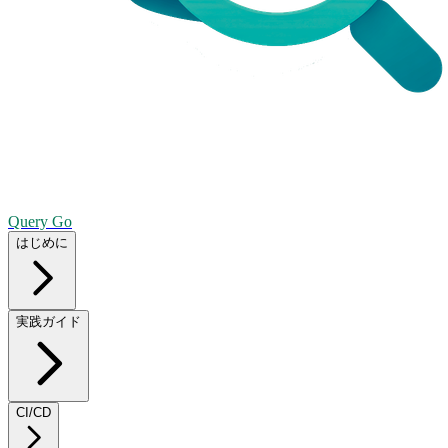
Query Go
はじめに
実践ガイド
CI/CD