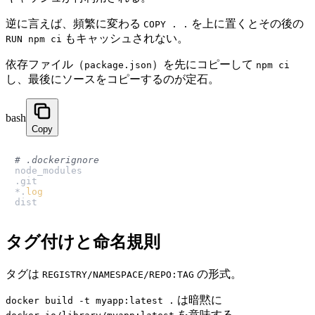
逆に言えば、頻繁に変わる
を上に置くとその後の
COPY . .
もキャッシュされない。
RUN npm ci
依存ファイル（
）を先にコピーして
package.json
npm ci
し、最後にソースをコピーするのが定石。
bash
Copy
# .dockerignore
node_modules

.git

*.
log
dist
タグ付けと命名規則
タグは
の形式。
REGISTRY/NAMESPACE/REPO:TAG
は暗黙に
docker build -t myapp:latest .
を意味する。