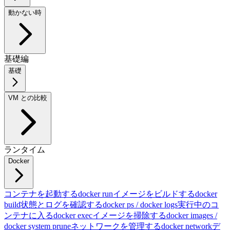
動かない時
基礎編
基礎
VM との比較
ランタイム
Docker
コンテナを起動する
docker run
イメージをビルドする
docker
build
状態とログを確認する
docker ps / docker logs
実行中のコ
ンテナに入る
docker exec
イメージを掃除する
docker images /
docker system prune
ネットワークを管理する
docker network
デ