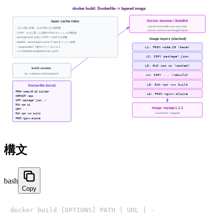
構文
bash
Copy
docker build [OPTIONS] PATH | URL | -