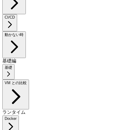
CI/CD
動かない時
基礎編
基礎
VM との比較
ランタイム
Docker