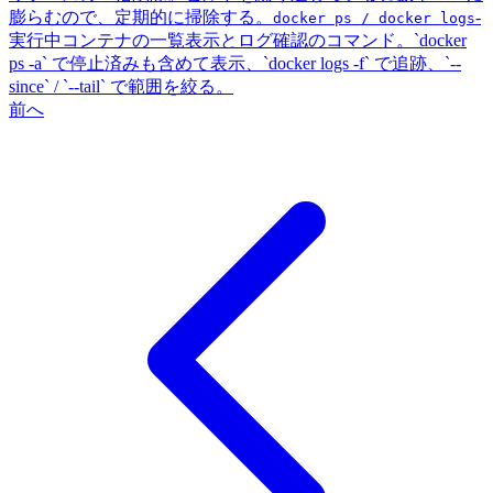
膨らむので、定期的に掃除する。
-
docker ps / docker logs
実行中コンテナの一覧表示とログ確認のコマンド。`docker
ps -a` で停止済みも含めて表示、`docker logs -f` で追跡、`--
since` / `--tail` で範囲を絞る。
前へ