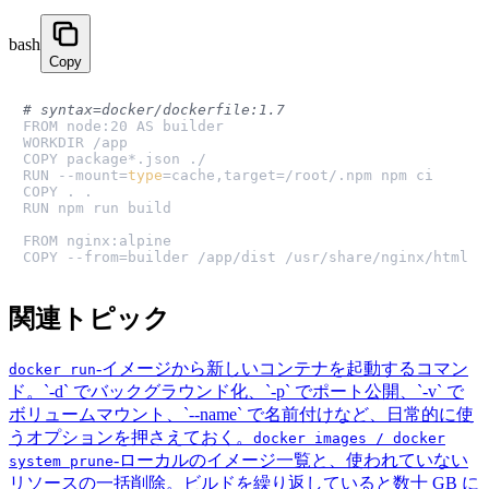
bash
Copy
# syntax=docker/dockerfile:1.7
FROM node:20 AS builder

WORKDIR /app

COPY package*.json ./

RUN --mount=
type
=cache,target=/root/.npm npm ci

COPY . .

RUN npm run build

FROM nginx:alpine

COPY --from=builder /app/dist /usr/share/nginx/html
関連トピック
-
イメージから新しいコンテナを起動するコマン
docker run
ド。`-d` でバックグラウンド化、`-p` でポート公開、`-v` で
ボリュームマウント、`--name` で名前付けなど、日常的に使
うオプションを押さえておく。
docker images / docker
-
ローカルのイメージ一覧と、使われていない
system prune
リソースの一括削除。ビルドを繰り返していると数十 GB に