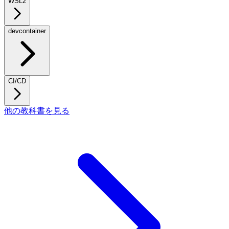
WSL2
devcontainer
CI/CD
他の教科書を見る