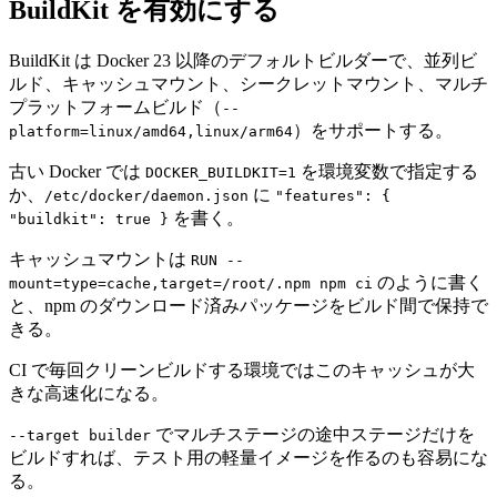
BuildKit を有効にする
BuildKit は Docker 23 以降のデフォルトビルダーで、並列ビ
ルド、キャッシュマウント、シークレットマウント、マルチ
プラットフォームビルド（
--
）をサポートする。
platform=linux/amd64,linux/arm64
古い Docker では
を環境変数で指定する
DOCKER_BUILDKIT=1
か、
に
/etc/docker/daemon.json
"features": {
を書く。
"buildkit": true }
キャッシュマウントは
RUN --
のように書く
mount=type=cache,target=/root/.npm npm ci
と、npm のダウンロード済みパッケージをビルド間で保持で
きる。
CI で毎回クリーンビルドする環境ではこのキャッシュが大
きな高速化になる。
でマルチステージの途中ステージだけを
--target builder
ビルドすれば、テスト用の軽量イメージを作るのも容易にな
る。