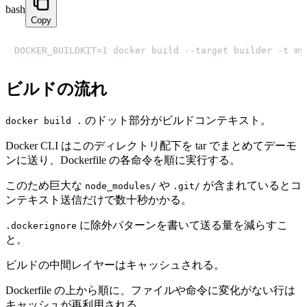
bash
Copy
DOCKER_BUILDKIT=1 docker build --target builder -t my
ビルドの流れ
のドット部分がビルドコンテキスト。
docker build .
Docker CLI はこのディレクトリ配下を tar でまとめてデーモ
ンに送り、Dockerfile の各命令を順に実行する。
このため巨大な
や
が含まれているとコ
node_modules/
.git/
ンテキスト送信だけで数十秒かかる。
に除外パターンを書いて送る量を減らすこ
.dockerignore
と。
ビルドの中間レイヤーはキャッシュされる。
Dockerfile の上から順に、ファイルや命令に変化がない行は
キャッシュが再利用される。